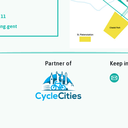
 11
ing.gent
Partner of
Keep i