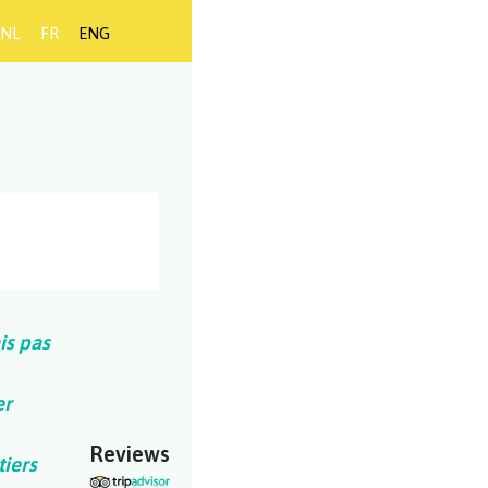
NL
FR
ENG
is pas
er
Reviews
tiers