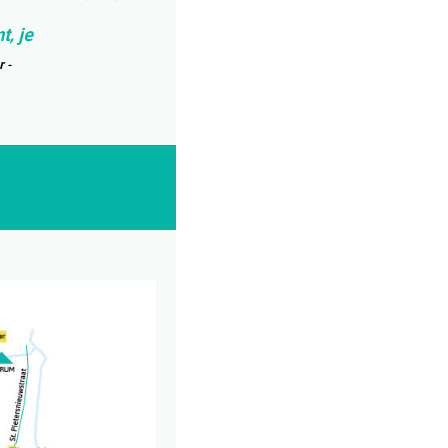
, je
r -